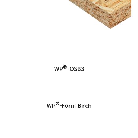
®
WP
-OSB3
®
WP
-Form Birch