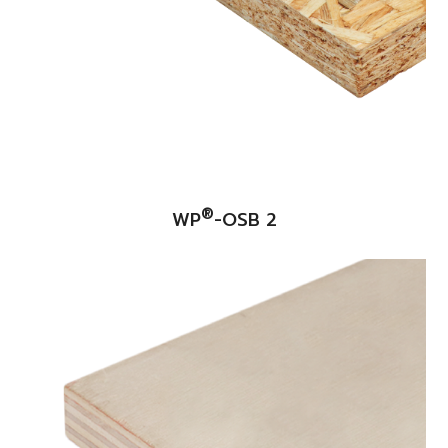
®
WP
-OSB 2