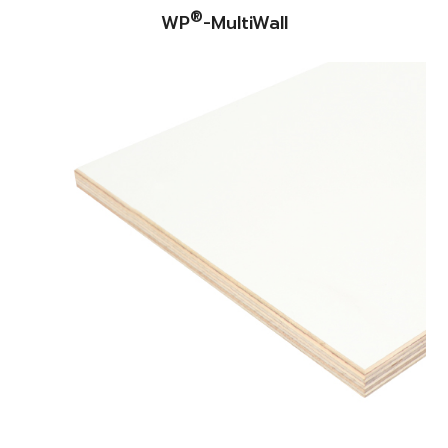
®
WP
-MultiWall