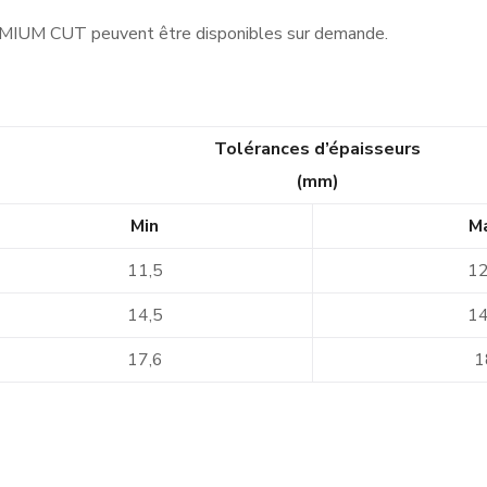
IUM CUT peuvent être disponibles sur demande.
Tolérances d’épaisseurs
(mm)
Min
M
11,5
12
14,5
14
17,6
1