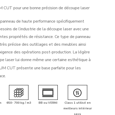
CUT pour une bonne précision de découpe laser
anneau de haute performance spécifiquement
soins de l’industrie de la découpe laser avec une
entes propriétés de résistance. Ce type de panneau
 très précise des outillages et des meubles ainsi
l’exigence des opérations post-production. La légère
pe laser lui donne même une certaine esthétique à
M CUT présente une base parfaite pour les
ace.
m
650- 700 kg / m3
BB ou VERNI
Class 1 utilisé en
meilleurs intérieur
secs