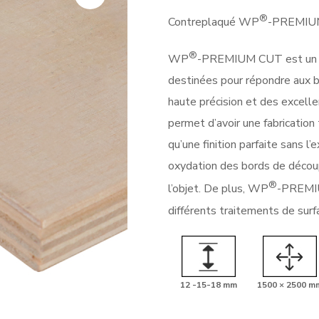
®
Contreplaqué WP
-PREMIUM 
®
WP
-PREMIUM CUT est un p
destinées pour répondre aux be
haute précision et des excell
permet d’avoir une fabrication
qu’une finition parfaite sans 
oxydation des bords de décou
®
l’objet. De plus, WP
-PREMIU
différents traitements de surf
12 -15-18 mm
1500 × 2500 m