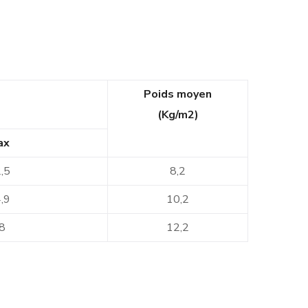
Poids moyen
(Kg/m2)
ax
,5
8,2
,9
10,2
8
12,2