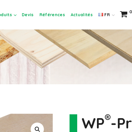
0
oduits
Devis
Références
Actualités
FR
®
WP
-P