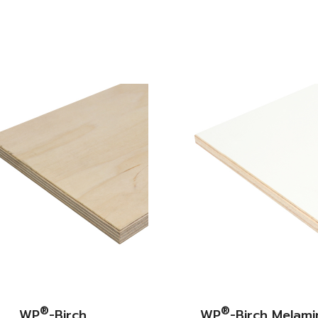
®
®
WP
-Birch
WP
-Birch Melami