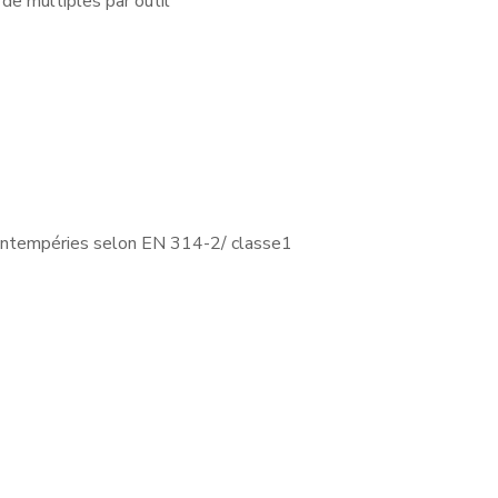
 de multiples par outil
x intempéries selon EN 314-2/ classe1