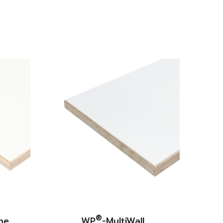
®
ne
WP
-MultiWall