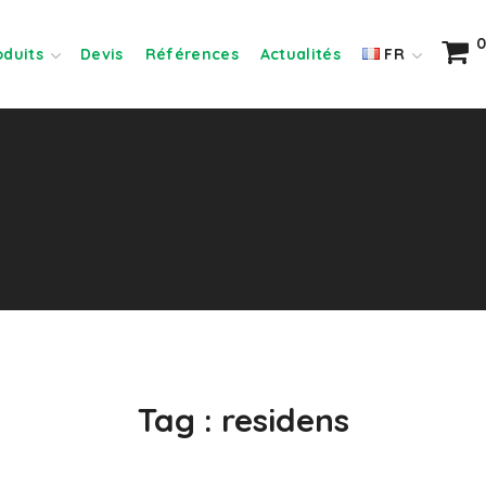
0
oduits
Devis
Références
Actualités
FR
Tag :
residens