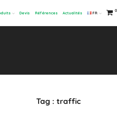
0
oduits
Devis
Références
Actualités
FR
Tag :
traffic