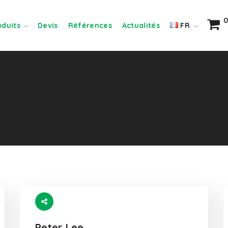
0
oduits
Devis
Références
Actualités
FR
Peter Lee