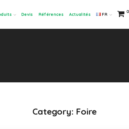
0
oduits
Devis
Références
Actualités
FR
Category: Foire